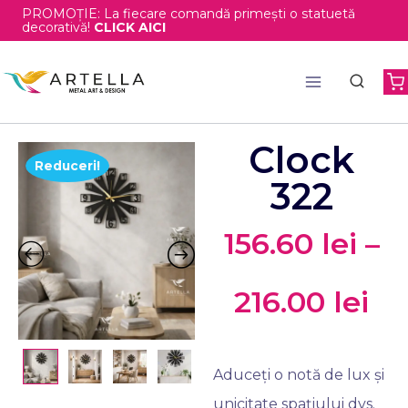
PROMOȚIE: La fiecare comandă primești o statuetă
decorativă!
CLICK AICI
Clock
Reduceri!
322
156.60
lei
–
216.00
lei
Aduceți o notă de lux și
unicitate spațiului dvs.