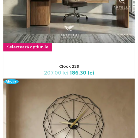
Selectează opțiunile
Clock 229
207.00
lei
186.30
lei
Akcija!