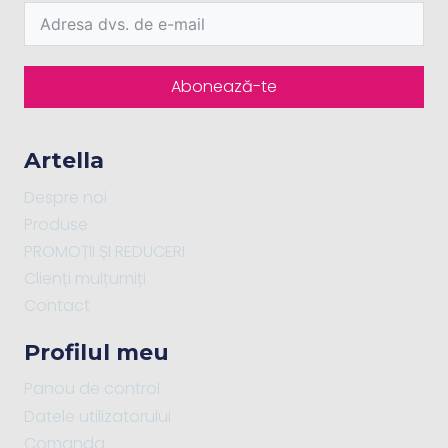
Abonează-te
Artella
Despre noi
Produse
PROMOȚII ȘI REDUCERI
Clienți mulțumiți
Contact
Profilul meu
Panou de control
Datele utilizatorului
Comanda