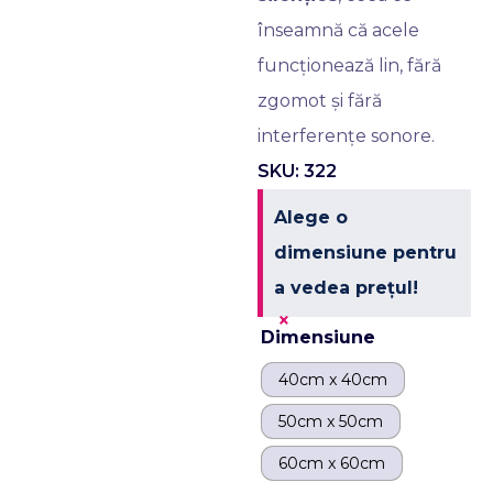
înseamnă că acele
funcționează lin, fără
zgomot și fără
interferențe sonore.
SKU: 322
Alege o
dimensiune pentru
a vedea prețul!
×
Dimensiune
40cm x 40cm
50cm x 50cm
60cm x 60cm