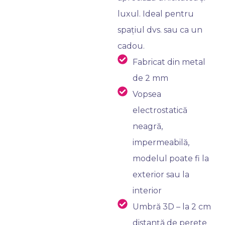
luxul. Ideal pentru
spațiul dvs. sau ca un
cadou.
Fabricat din metal
de 2 mm
Vopsea
electrostatică
neagră,
impermeabilă,
modelul poate fi la
exterior sau la
interior
Umbră 3D – la 2 cm
distanță de perete