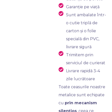
Garanție pe viață
Sunt ambalate într-
o cutie triplă de
carton și o folie
specială din PVC,
livrare sigură
Trimitem prin
serviciul de curierat
Livrare rapidă 3-4
zile lucrătoare
Toate ceasurile noastre
metalice sunt echipate
cu
prin mecanism
silențios
, ceea ce