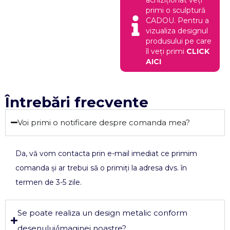
primi o sculptură
CADOU. Pentru a
vizualiza designul
produsului pe care
îl veți primi
CLICK
AICI
Întrebări frecvente
Voi primi o notificare despre comanda mea?
Da, vă vom contacta prin e-mail imediat ce primim
comanda și ar trebui să o primiți la adresa dvs. în
termen de 3-5 zile.
Se poate realiza un design metalic conform
desenului/imaginei noastre?