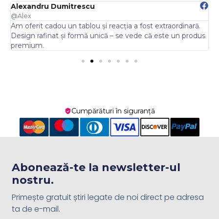
Alexandru Dumitrescu
E
@Alex
@
Am oferit cadou un tablou și reacția a fost extraordinară.
A
.
Design rafinat și formă unică – se vede că este un produs
s
premium.
Cumpărături în siguranță
Abonează-te la newsletter-ul
nostru.
Primește gratuit știri legate de noi direct pe adresa
ta de e-mail.