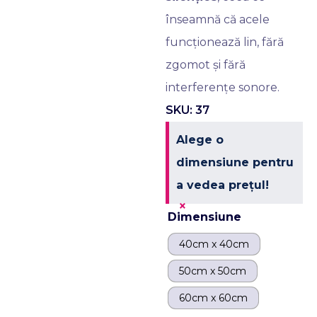
înseamnă că acele
funcționează lin, fără
zgomot și fără
interferențe sonore.
SKU: 37
Alege o
dimensiune pentru
a vedea prețul!
×
Dimensiune
40cm x 40cm
50cm x 50cm
60cm x 60cm