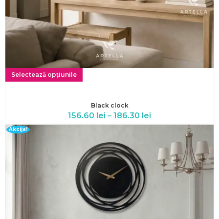
Selectează opțiunile
Black clock
156.60
lei
–
186.30
lei
Akcija!