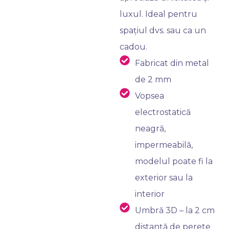
luxul. Ideal pentru
spațiul dvs. sau ca un
cadou.
Fabricat din metal
de 2 mm
Vopsea
electrostatică
neagră,
impermeabilă,
modelul poate fi la
exterior sau la
interior
Umbră 3D – la 2 cm
distanță de perete