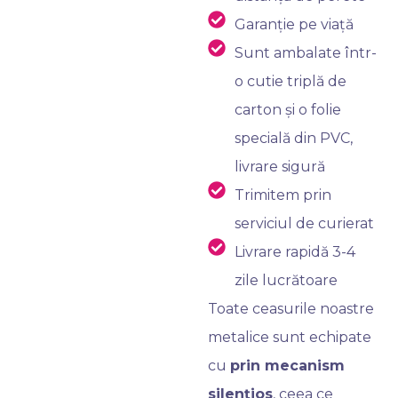
Garanție pe viață
Sunt ambalate într-
o cutie triplă de
carton și o folie
specială din PVC,
livrare sigură
Trimitem prin
serviciul de curierat
Livrare rapidă 3-4
zile lucrătoare
Toate ceasurile noastre
metalice sunt echipate
cu
prin mecanism
silențios
, ceea ce