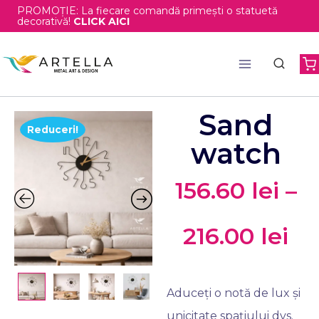
PROMOȚIE: La fiecare comandă primești o statuetă
decorativă!
CLICK AICI
Sand
Reduceri!
watch
156.60
lei
–
216.00
lei
Aduceți o notă de lux și
unicitate spațiului dvs.