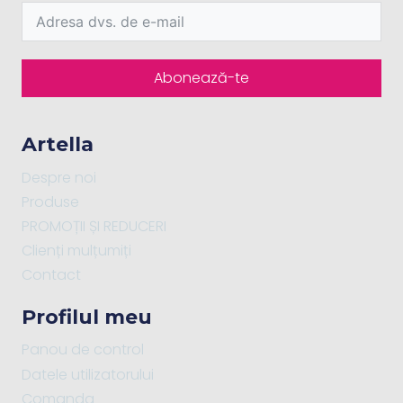
Abonează-te
Artella
Despre noi
Produse
PROMOȚII ȘI REDUCERI
Clienți mulțumiți
Contact
Profilul meu
Panou de control
Datele utilizatorului
Comanda