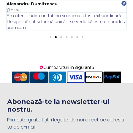
Alexandru Dumitrescu
E
@Alex
@
Am oferit cadou un tablou și reacția a fost extraordinară.
A
.
Design rafinat și formă unică – se vede că este un produs
s
premium.
Cumpărături în siguranță
Abonează-te la newsletter-ul
nostru.
Primește gratuit știri legate de noi direct pe adresa
ta de e-mail.