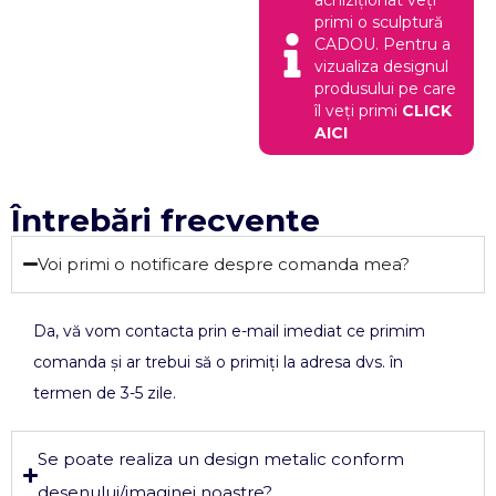
primi o sculptură
CADOU. Pentru a
vizualiza designul
produsului pe care
îl veți primi
CLICK
AICI
Întrebări frecvente
Voi primi o notificare despre comanda mea?
Da, vă vom contacta prin e-mail imediat ce primim
comanda și ar trebui să o primiți la adresa dvs. în
termen de 3-5 zile.
Se poate realiza un design metalic conform
desenului/imaginei noastre?