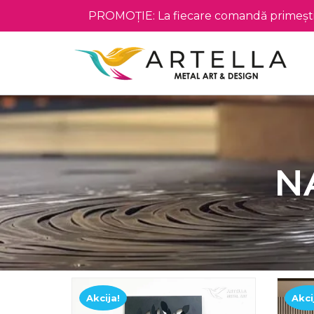
PROMOȚIE: La fiecare comandă primești 
N
Akcija!
Akci