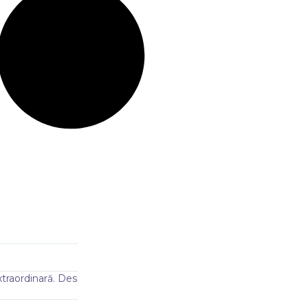
Elena Stan
@Elena
unică – se vede
Am montat tabloul pe hol și a devenit punctul ce
deosebită.