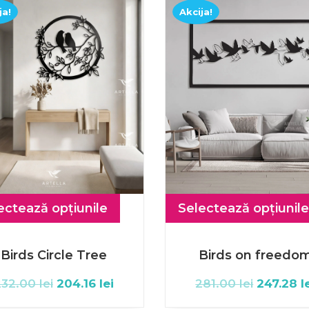
ja!
Akcija!
ectează opțiunile
Selectează opțiunile
Birds Circle Tree
Birds on freedo
232.00
lei
204.16
lei
281.00
lei
247.28
l