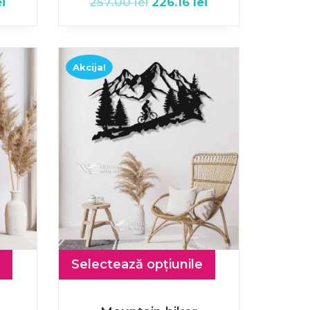
ei
257.00
lei
226.16
lei
Akcija!
Selectează opțiunile