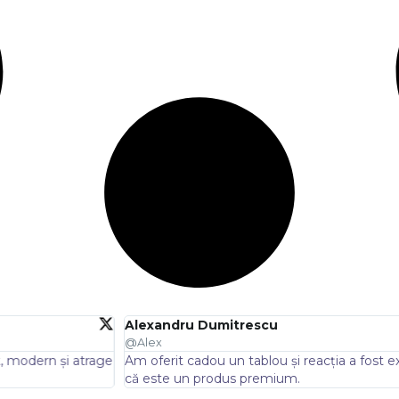
itrescu
un tablou și reacția a fost extraordinară. Design rafinat și formă 
dus premium.