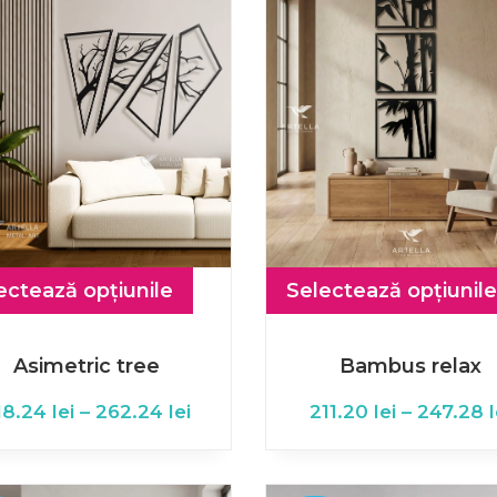
ectează opțiunile
Selectează opțiunile
Asimetric tree
Bambus relax
18.24
lei
–
262.24
lei
211.20
lei
–
247.28
l