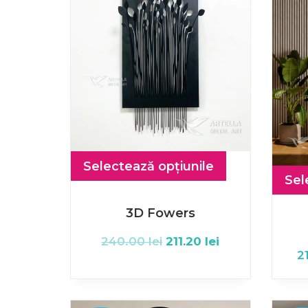
Selectează opțiunile
Sel
3D Fowers
240.00
lei
211.20
lei
2