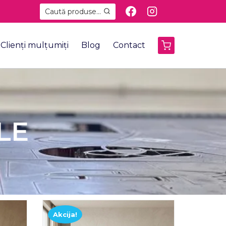
Caută produse...
Clienți mulțumiți
Blog
Contact
LE
Akcija!