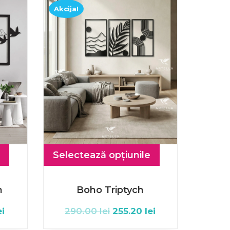
Akcija!
Selectează opțiunile
m
Boho Triptych
ei
290.00
lei
255.20
lei