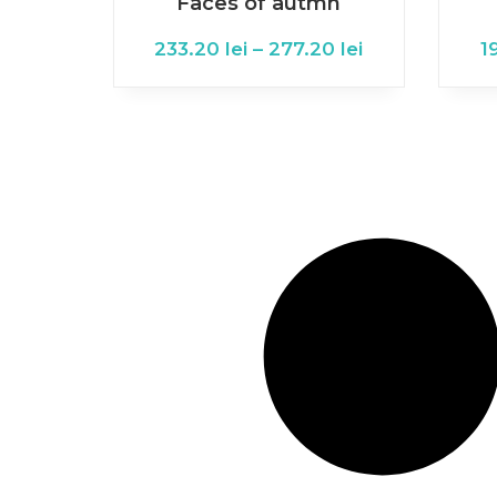
Faces of autmn
233.20
lei
–
277.20
lei
1