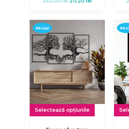
240.00
lei
211.20
lei
Akcija!
Akci
Selectează opțiunile
Sel