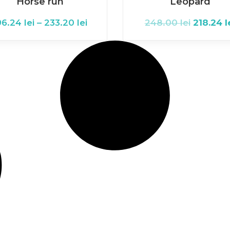
Horse run
Leopard
96.24
lei
–
233.20
lei
248.00
lei
218.24
l