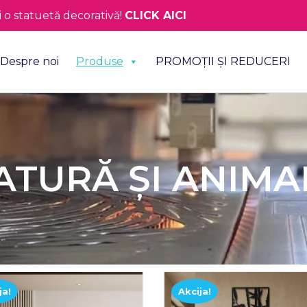
o statuetă decorativă!
CLICK AICI
Despre noi
Produse
PROMOȚII ȘI REDUCERI
ATURĂ ȘI ANIMA
ja!
Akcija!