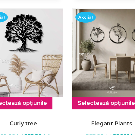
ja!
Akcija!
ectează opțiunile
Selectează opțiunile
Curly tree
Elegant Plants