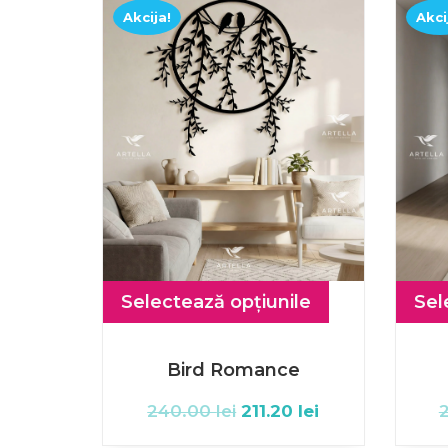
Akcija!
Akci
Selectează opțiunile
Sel
Bird Romance
240.00
lei
211.20
lei