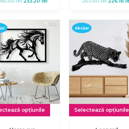
265.00
lei
233.20
lei
257.00
lei
226.16
l
ja!
Akcija!
ectează opțiunile
Selectează opțiunile