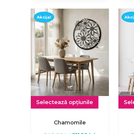
Akcija!
Akci
Selectează opțiunile
Sel
Chamomile