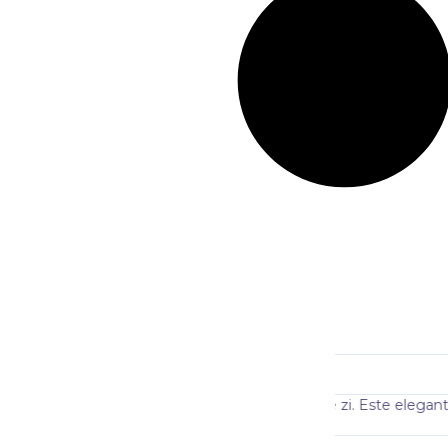
Alexandru Dum
@Alex
r în fiecare zi. Este elegant, modern și atrage
Am oferit cadou 
că este un pro