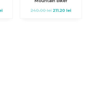
Mountain biker
ei
240.00
lei
211.20
lei