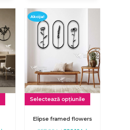
Akcija!
Selectează opțiunile
Elipse framed flowers