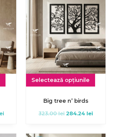
Selectează opțiunile
Big tree n’ birds
ei
323.00
lei
284.24
lei