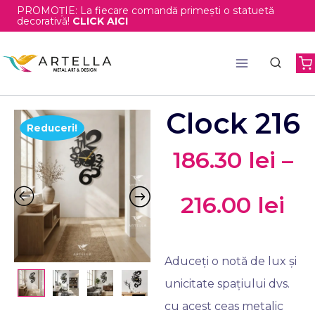
PROMOȚIE: La fiecare comandă primești o statuetă
decorativă!
CLICK AICI
Clock 216
Reduceri!
186.30
lei
–
216.00
lei
Aduceți o notă de lux și
unicitate spațiului dvs.
cu acest ceas metalic