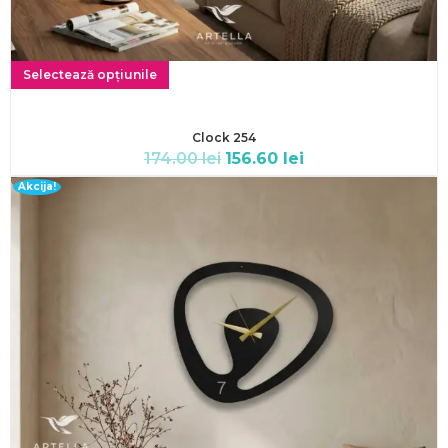
Selectează opțiunile
Clock 254
174.00
lei
156.60
lei
Akcija!