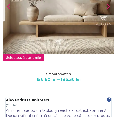
Selectează opțiunile
Smooth watch
156.60
lei
–
186.30
lei
Alexandru Dumitrescu
E
@Alex
@
Am oferit cadou un tablou și reacția a fost extraordinară.
A
.
Design rafinat și formă unică – se vede că este un produs
s