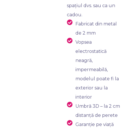
spațiul dvs. sau ca un
cadou.
Fabricat din metal
de 2 mm
Vopsea
electrostatică
neagră,
impermeabilă,
modelul poate fi la
exterior sau la
interior
Umbră 3D – la 2 cm
distanță de perete
Garanție pe viață