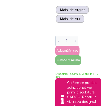
Mâini de Argint
Mâini de Aur
Adaugă în coș
Cumpără acum
Disponibil acum: Livrare în 1 - 4
zile!
Cu fiecare produs
achiziționat veți
primi o sculptură
CADOU. Pentru a
vizualiza designul