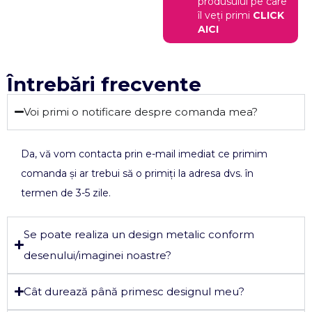
produsului pe care
îl veți primi
CLICK
AICI
Întrebări frecvente
Voi primi o notificare despre comanda mea?
Da, vă vom contacta prin e-mail imediat ce primim
comanda și ar trebui să o primiți la adresa dvs. în
termen de 3-5 zile.
Se poate realiza un design metalic conform
desenului/imaginei noastre?
Cât durează până primesc designul meu?