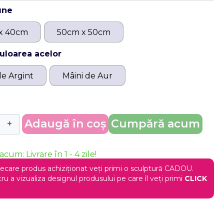
une
x 40cm
50cm x 50cm
culoarea acelor
de Argint
Mâini de Aur
Adaugă în coș
Cumpără acum
acum: Livrare în 1 - 4 zile!
iecare produs achiziționat veți primi o sculptură CADOU.
ru a vizualiza designul produsului pe care îl veți primi
CLICK