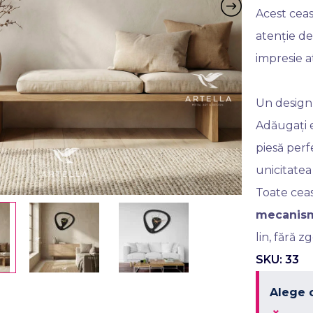
Acest ceas
atenție deo
impresie a
Un design 
Adăugați e
piesă perf
unicitatea
Toate cea
mecanism
lin, fără 
SKU: 33
Alege 