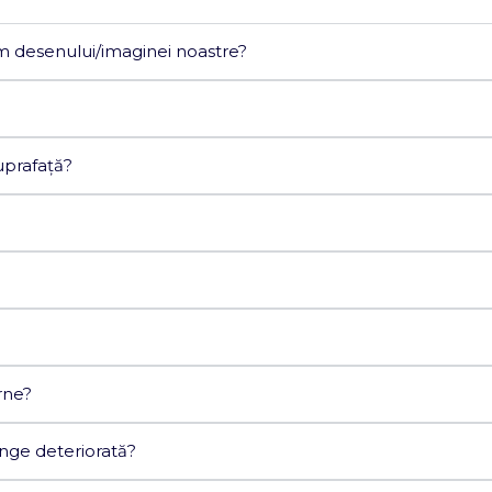
m desenului/imaginei noastre?
uprafață?
rne?
nge deteriorată?