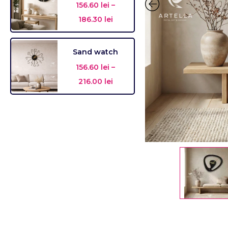
156.60
lei
–
186.30
lei
Sand watch
156.60
lei
–
216.00
lei