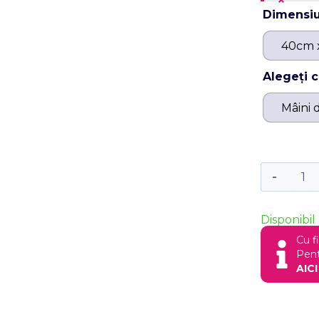
×
Dimensi
40cm 
Alegeți 
Mâini 
Disponibil 
Cu f
Pent
AICI