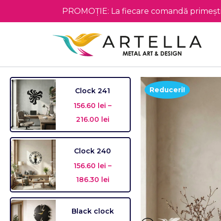
PROMOȚIE: La fiecare comandă primești 
Reduceri!
Clock 241
156.60
lei
–
216.00
lei
Clock 240
156.60
lei
–
186.30
lei
Black clock