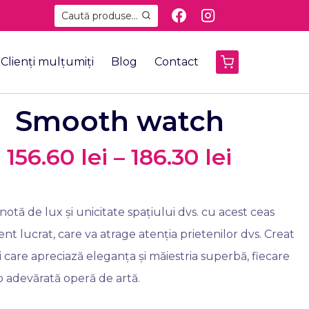
Caută produse...
Clienți mulțumiți
Blog
Contact
Smooth watch
156.60
lei
–
186.30
lei
notă de lux și unicitate spațiului dvs. cu acest ceas
ent lucrat, care va atrage atenția prietenilor dvs. Creat
 care apreciază eleganța și măiestria superbă, fiecare
o adevărată operă de artă.