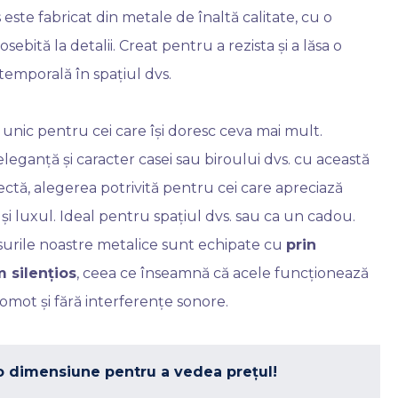
 este fabricat din metale de înaltă calitate, cu o
sebită la detalii. Creat pentru a rezista și a lăsa o
temporală în spațiul dvs.
unic pentru cei care își doresc ceva mai mult.
leganță și caracter casei sau biroului dvs. cu această
ectă, alegerea potrivită pentru cei care apreciază
 și luxul. Ideal pentru spațiul dvs. sau ca un cadou.
surile noastre metalice sunt echipate cu
prin
 silențios
, ceea ce înseamnă că acele funcționează
zgomot și fără interferențe sonore.
o dimensiune pentru a vedea prețul!