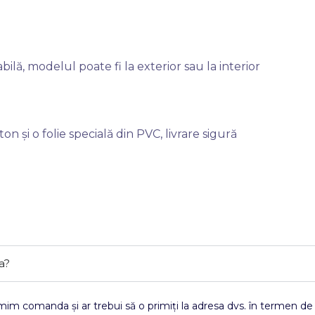
lă, modelul poate fi la exterior sau la interior
n și o folie specială din PVC, livrare sigură
a?
im comanda și ar trebui să o primiți la adresa dvs. în termen de 3