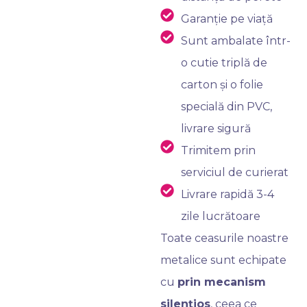
Garanție pe viață
Sunt ambalate într-
o cutie triplă de
carton și o folie
specială din PVC,
livrare sigură
Trimitem prin
serviciul de curierat
Livrare rapidă 3-4
zile lucrătoare
Toate ceasurile noastre
metalice sunt echipate
cu
prin mecanism
silențios
, ceea ce