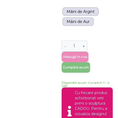
Mâini de Argint
Mâini de Aur
Adaugă în coș
Cumpără acum
Disponibil acum: Livrare în 1 - 4
zile!
Cu fiecare produs
achiziționat veți
primi o sculptură
CADOU. Pentru a
vizualiza designul