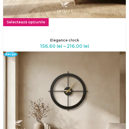
Selectează opțiunile
Elegance clock
156.60
lei
–
216.00
lei
Akcija!