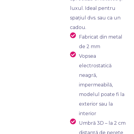
luxul. Ideal pentru
spațiul dvs. sau ca un
cadou.
Fabricat din metal
de 2 mm
Vopsea
electrostatică
neagră,
impermeabilă,
modelul poate fi la
exterior sau la
interior
Umbră 3D – la 2 cm
distanță de perete