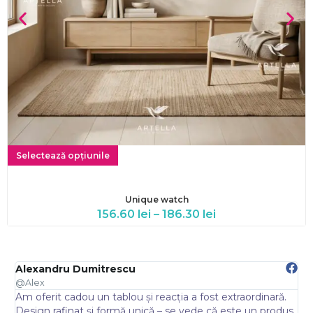
Selectează opțiunile
Unique watch
156.60
lei
–
186.30
lei
Alexandru Dumitrescu
E
@Alex
@
Am oferit cadou un tablou și reacția a fost extraordinară.
A
.
Design rafinat și formă unică – se vede că este un produs
s