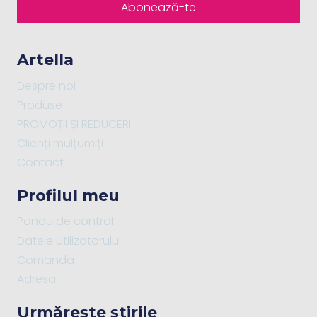
Abonează-te
Artella
Despre noi
Produse
PROMOȚII ȘI REDUCERI
Clienți mulțumiți
Contact
Profilul meu
Panou de control
Datele utilizatorului
Comanda
Adresa
Urmărește știrile