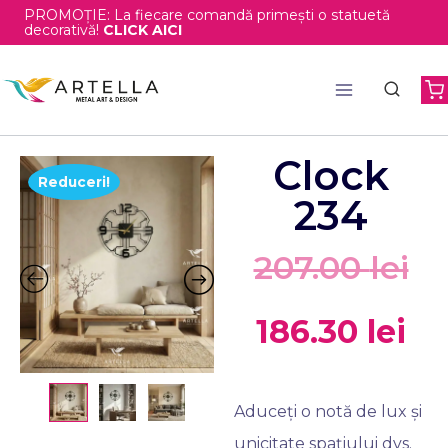
PROMOȚIE: La fiecare comandă primești o statuetă
decorativă!
CLICK AICI
Clock
Reduceri!
234
207.00
lei
186.30
lei
Aduceți o notă de lux și
unicitate spațiului dvs.