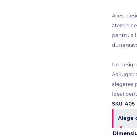
Acest desi
atenție de
pentru a l
dumneavo
Un design 
Adăugați 
alegerea p
Ideal pent
SKU: 405
Alege 
×
Dimensi