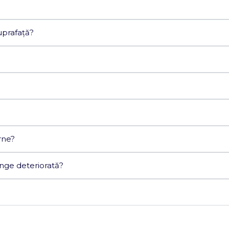
uprafață?
rne?
nge deteriorată?