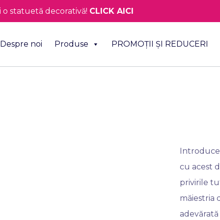
o statuetă decorativă!
CLICK AICI
Despre noi
Produse
PROMOȚII ȘI REDUCERI
Introduceț
cu acest d
privirile 
măiestria 
adevărată 