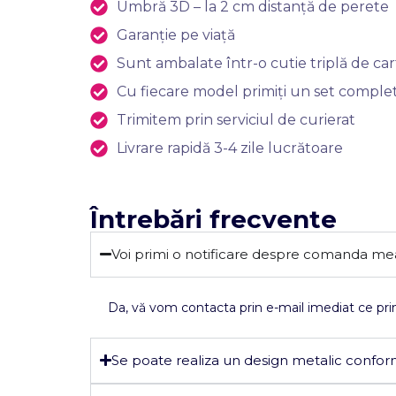
Umbră 3D – la 2 cm distanță de perete
Garanție pe viață
Sunt ambalate într-o cutie triplă de carto
Cu fiecare model primiți un set complet
Trimitem prin serviciul de curierat
Livrare rapidă 3-4 zile lucrătoare
Întrebări frecvente
Voi primi o notificare despre comanda me
Da, vă vom contacta prin e-mail imediat ce prim
Se poate realiza un design metalic confor