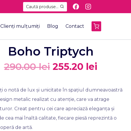
Caută produse...
Clienți mulțumiți
Blog
Contact
Boho Triptych
290.00
lei
255.20
lei
i o notă de lux și unicitate în spațiul dumneavoastră
esign metalic realizat cu atenție, care va atrage
tuturor. Creat pentru cei care apreciază eleganța și
de cea mai înaltă calitate, fiecare piesă reprezintă o
operă de artă.