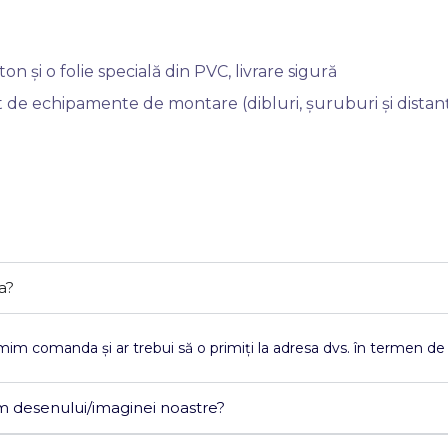
n și o folie specială din PVC, livrare sigură
 de echipamente de montare (dibluri, șuruburi și distanț
a?
im comanda și ar trebui să o primiți la adresa dvs. în termen de 3
m desenului/imaginei noastre?