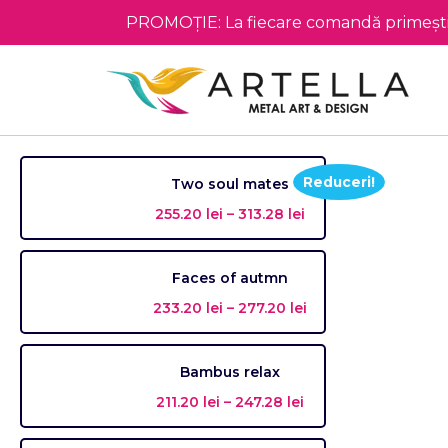
PROMOȚIE: La fiecare comandă primești 
Reduceri!
Two soul mates
255.20
lei
–
313.28
lei
Faces of autmn
233.20
lei
–
277.20
lei
Bambus relax
211.20
lei
–
247.28
lei