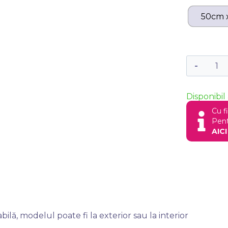
50cm 
Disponibil 
Cu f
Pent
AICI
lă, modelul poate fi la exterior sau la interior