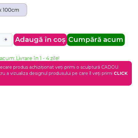
x 100cm
Adaugă în coș
Cumpără acum
acum: Livrare în 1 - 4 zile!
iecare produs achiziționat veți primi o sculptură CADOU.
ru a vizualiza designul produsului pe care îl veți primi
CLICK