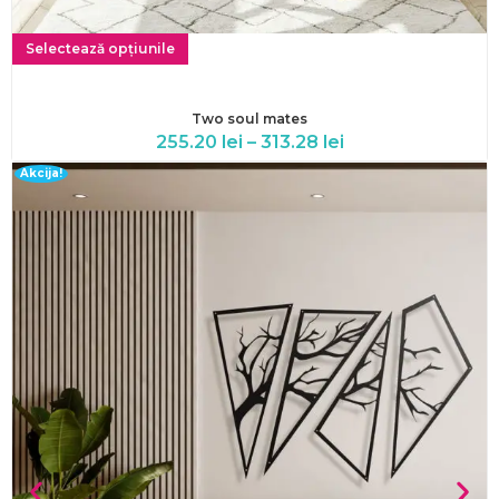
Selectează opțiunile
Two soul mates
255.20
lei
–
313.28
lei
Akcija!