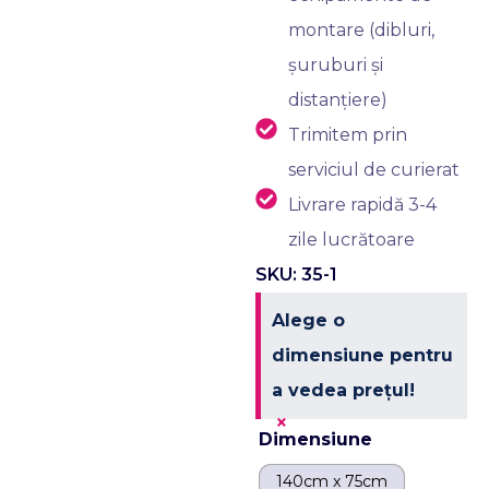
montare (dibluri,
șuruburi și
distanțiere)
Trimitem prin
serviciul de curierat
Livrare rapidă 3-4
zile lucrătoare
SKU: 35-1
Alege o
dimensiune pentru
a vedea prețul!
×
Dimensiune
140cm x 75cm