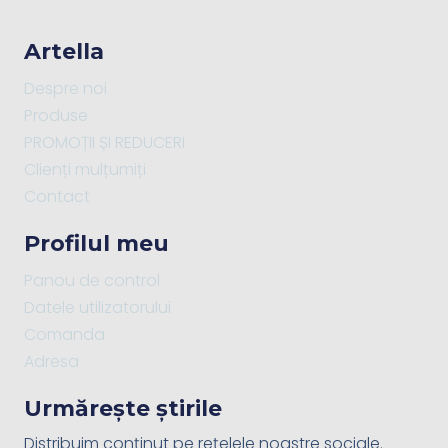
Artella
Despre noi
Produse
PROMOȚII ȘI REDUCERI
Clienți mulțumiți
Contact
Profilul meu
Panou de control
Datele utilizatorului
Comanda
Adresa
Urmărește știrile
Distribuim conținut pe rețelele noastre sociale.