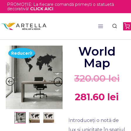
PROMOȚIE: La fiecare comandă primești o statuetă
decorativă!
CLICK AICI
World
Reduceri!
Map
320.00
lei
281.60
lei
Introduceți o notă de
lux și unicitate în spațiul