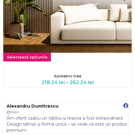
Selectează opțiunile
Asimetric tree
218.24
lei
–
262.24
lei
Alexandru Dumitrescu
E
@Alex
@
Am oferit cadou un tablou și reacția a fost extraordinară.
A
.
Design rafinat și formă unică – se vede că este un produs
s
premium.