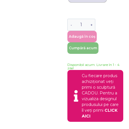
Adaugă în coș
Cumpără acum
Disponibil acum: Livrare în 1 - 4
zile!
Cu fiecare produs
achiziționat veți
primi o sculptură
CADOU. Pentru a
vizualiza designul
produsului pe care
îl veți primi
CLICK
AICI