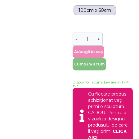
100cm x 60cm
Adaugă în coș
Cumpără acum
Disponibil acum: Livrare în 1 - 4
zile!
Cu fiecare produs
achiziționat veți
primi o sculptură
CADOU. Pentru a
vizualiza designul
produsului pe care
îl veți primi
CLICK
AICI