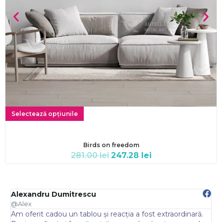
Selectează opțiunile
Birds on freedom
281.00
lei
247.28
lei
Alexandru Dumitrescu
E
@Alex
@
Am oferit cadou un tablou și reacția a fost extraordinară.
A