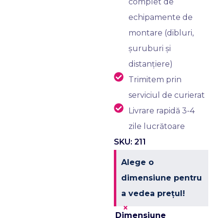
complet de
echipamente de
montare (dibluri,
șuruburi și
distanțiere)
Trimitem prin
serviciul de curierat
Livrare rapidă 3-4
zile lucrătoare
SKU: 211
Alege o
dimensiune pentru
a vedea prețul!
×
Dimensiune