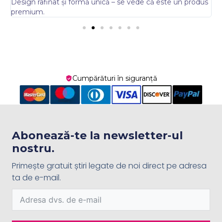
.
Design rafinat și formă unică – se vede că este un produs
s
premium.
Cumpărături în siguranță
Abonează-te la newsletter-ul
nostru.
Primește gratuit știri legate de noi direct pe adresa
ta de e-mail.