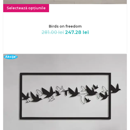
Selectează opțiunile
Birds on freedom
281.00
lei
247.28
lei
Akcija!