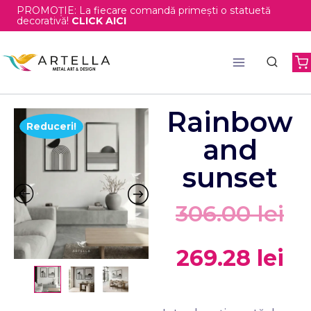
PROMOȚIE: La fiecare comandă primești o statuetă
decorativă!
CLICK AICI
Rainbow
Reduceri!
and
sunset
306.00
lei
269.28
lei