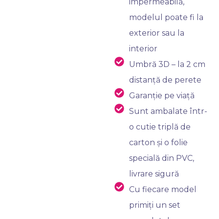
impermeabilă,
modelul poate fi la
exterior sau la
interior
Umbră 3D – la 2 cm
distanță de perete
Garanție pe viață
Sunt ambalate într-
o cutie triplă de
carton și o folie
specială din PVC,
livrare sigură
Cu fiecare model
primiți un set