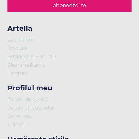
Abonează-te
Artella
Despre noi
Produse
PROMOȚII ȘI REDUCERI
Clienți mulțumiți
Contact
Profilul meu
Panou de control
Datele utilizatorului
Comanda
Adresa