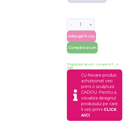
Adaugă în coș
Cumpără acum
Disponibil acum: Livrare în 1 - 4
zile!
Cu fiecare produs
achiziționat veți
primi o sculptură
CADOU. Pentru a
vizualiza designul
produsului pe care
îl veți primi
CLICK
AICI