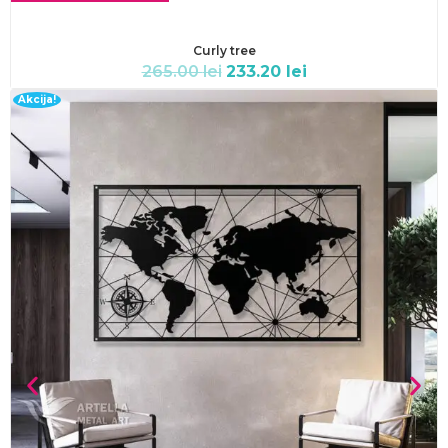
Curly tree
265.00
lei
233.20
lei
Akcija!