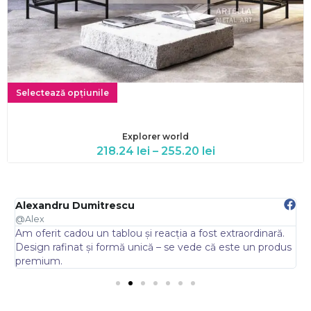
Selectează opțiunile
Explorer world
218.24
lei
–
255.20
lei
Alexandru Dumitrescu
E
@Alex
@
Am oferit cadou un tablou și reacția a fost extraordinară.
A
.
Design rafinat și formă unică – se vede că este un produs
s
premium.