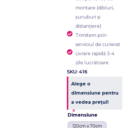
montare (dibluri,
șuruburi și
distanțiere)
Trimitem prin
serviciul de curierat
Livrare rapidă 3-4
zile lucrătoare
SKU: 416
Alege o
dimensiune pentru
a vedea prețul!
×
Dimensiune
120cm x 70cm