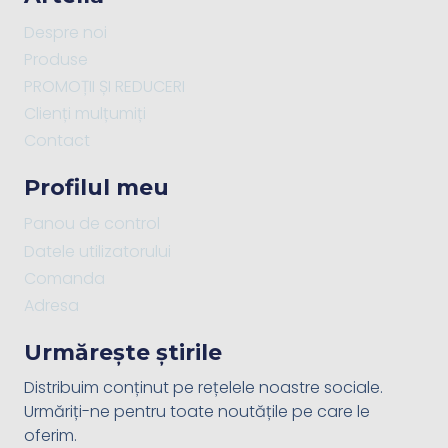
Despre noi
Produse
PROMOȚII ȘI REDUCERI
Clienți mulțumiți
Contact
Profilul meu
Panou de control
Datele utilizatorului
Comanda
Adresa
Urmărește știrile
Distribuim conținut pe rețelele noastre sociale.
Urmăriți-ne pentru toate noutățile pe care le
oferim.