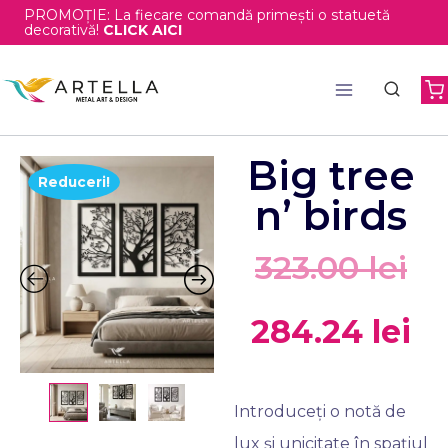
PROMOȚIE: La fiecare comandă primești o statuetă
decorativă!
CLICK AICI
Big tree
Reduceri!
n’ birds
323.00
lei
284.24
lei
Introduceți o notă de
lux și unicitate în spațiul