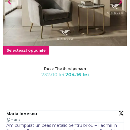
Selectează opțiunile
Rose The third person
232.00
lei
204.16
lei
Maria Ionescu
A
@Maria
@
Am cumpărat un ceas metalic pentru birou – îl admir în
A