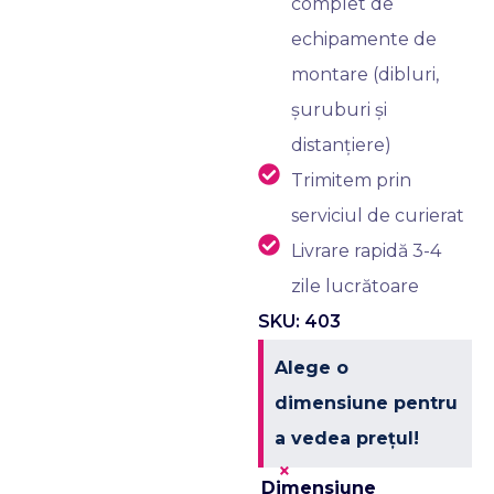
complet de
echipamente de
montare (dibluri,
șuruburi și
distanțiere)
Trimitem prin
serviciul de curierat
Livrare rapidă 3-4
zile lucrătoare
SKU: 403
Alege o
dimensiune pentru
a vedea prețul!
×
Dimensiune