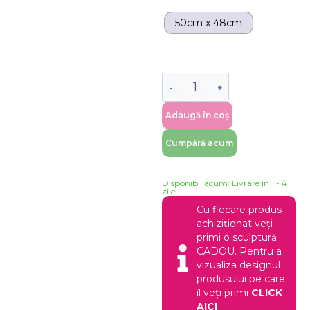
50cm x 48cm
Adaugă în coș
Cumpără acum
Disponibil acum: Livrare în 1 - 4
zile!
Cu fiecare produs
achiziționat veți
primi o sculptură
CADOU. Pentru a
vizualiza designul
produsului pe care
îl veți primi
CLICK
AICI