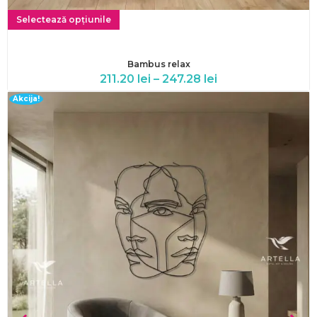
Selectează opțiunile
Bambus relax
211.20
lei
–
247.28
lei
Akcija!