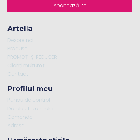
Abonează-te
Artella
Despre noi
Produse
PROMOȚII ȘI REDUCERI
Clienți mulțumiți
Contact
Profilul meu
Panou de control
Datele utilizatorului
Comanda
Adresa