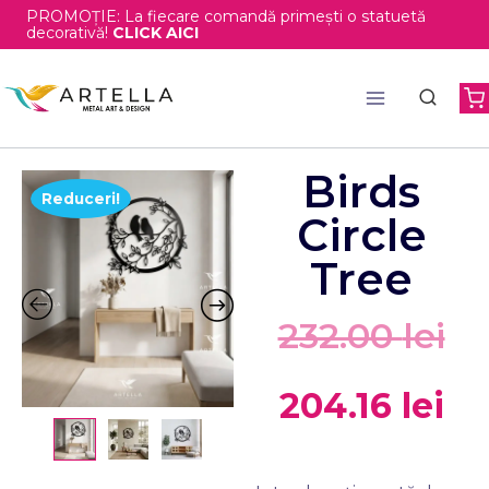
PROMOȚIE: La fiecare comandă primești o statuetă
decorativă!
CLICK AICI
Birds
Reduceri!
Circle
Tree
232.00
lei
204.16
lei