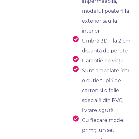
impermeabilă,
modelul poate fi la
exterior sau la
interior
Umbră 3D – la 2 cm
distanță de perete
Garanție pe viață
Sunt ambalate într-
o cutie triplă de
carton și o folie
specială din PVC,
livrare sigură
Cu fiecare model
primiți un set