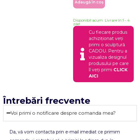
Adaugă în coș
Disponibil acum: Livrare în 1 - 4
zile!
Cu fiecare produs
achiziționat veți
primi o sculptură
CADOU. Pentru a
vizualiza designul
produsului pe care
îl veți primi
CLICK
AICI
Întrebări frecvente
Voi primi o notificare despre comanda mea?
Da, vă vom contacta prin e-mail imediat ce primim