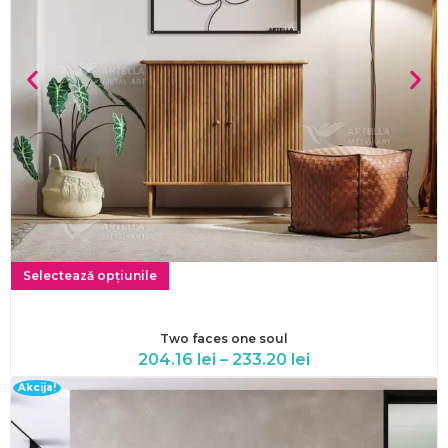
Selectează opțiunile
Two faces one soul
204.16
lei
–
233.20
lei
Akcija!