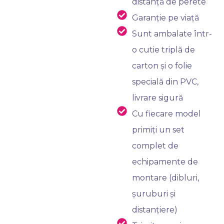
distanță de perete
Garanție pe viață
Sunt ambalate într-
o cutie triplă de
carton și o folie
specială din PVC,
livrare sigură
Cu fiecare model
primiți un set
complet de
echipamente de
montare (dibluri,
șuruburi și
distanțiere)