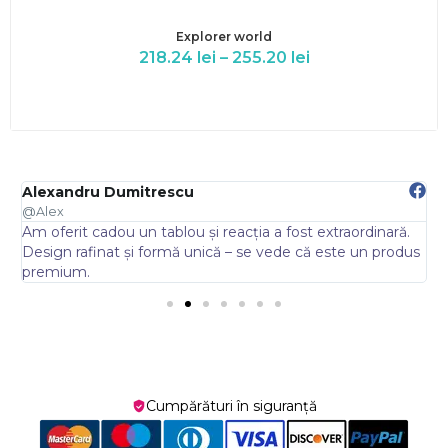
Explorer world
218.24
lei
–
255.20
lei
Alexandru Dumitrescu
E
@Alex
@
Am oferit cadou un tablou și reacția a fost extraordinară.
A
.
Design rafinat și formă unică – se vede că este un produs
s
premium.
Cumpărături în siguranță