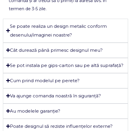
comanda și ar trebui să o primiți la adresa dvs. în
termen de 3-5 zile.
Se poate realiza un design metalic conform
desenului/imaginei noastre?
Cât durează până primesc designul meu?
Se pot instala pe gips-carton sau pe altă suprafață?
Cum prind modelul pe perete?
Va ajunge comanda noastră în siguranță?
Au modelele garanție?
Poate designul să reziste influențelor externe?