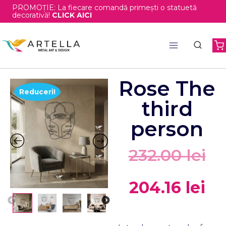
PROMOȚIE: La fiecare comandă primești o statuetă
decorativă!
CLICK AICI
Rose The
Reduceri!
third
person
232.00
lei
204.16
lei