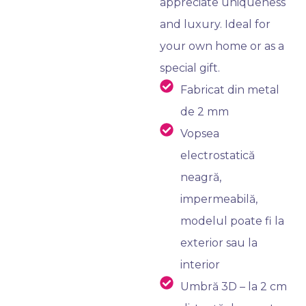
appreciate uniqueness
and luxury. Ideal for
your own home or as a
special gift.
Fabricat din metal
de 2 mm
Vopsea
electrostatică
neagră,
impermeabilă,
modelul poate fi la
exterior sau la
interior
Umbră 3D – la 2 cm