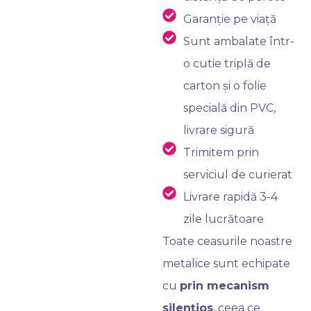
Garanție pe viață
Sunt ambalate într-
o cutie triplă de
carton și o folie
specială din PVC,
livrare sigură
Trimitem prin
serviciul de curierat
Livrare rapidă 3-4
zile lucrătoare
Toate ceasurile noastre
metalice sunt echipate
cu
prin mecanism
silențios
, ceea ce