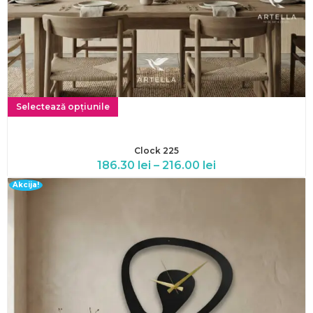
Selectează opțiunile
Clock 225
186.30
lei
–
216.00
lei
Akcija!