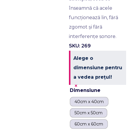
înseamnă că acele
funcționează lin, fără
zgomot și fără
interferențe sonore.
SKU: 269
Alege o
dimensiune pentru
a vedea prețul!
×
Dimensiune
40cm x 40cm
50cm x 50cm
60cm x 60cm