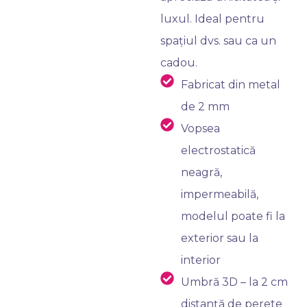
luxul. Ideal pentru
spațiul dvs. sau ca un
cadou.
Fabricat din metal
de 2 mm
Vopsea
electrostatică
neagră,
impermeabilă,
modelul poate fi la
exterior sau la
interior
Umbră 3D – la 2 cm
distanță de perete