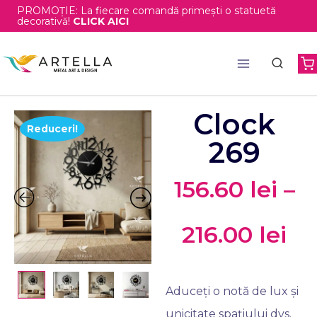
PROMOȚIE: La fiecare comandă primești o statuetă
decorativă!
CLICK AICI
Clock
Reduceri!
269
156.60
lei
–
216.00
lei
Aduceți o notă de lux și
unicitate spațiului dvs.