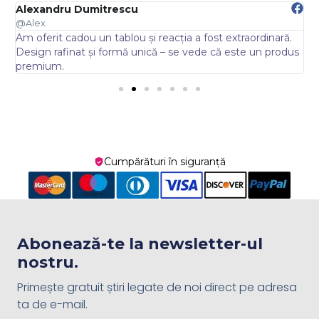
Alexandru Dumitrescu
E
@Alex
@
Am oferit cadou un tablou și reacția a fost extraordinară.
A
.
Design rafinat și formă unică – se vede că este un produs
s
premium.
Cumpărături în siguranță
Abonează-te la newsletter-ul
nostru.
Primește gratuit știri legate de noi direct pe adresa
ta de e-mail.