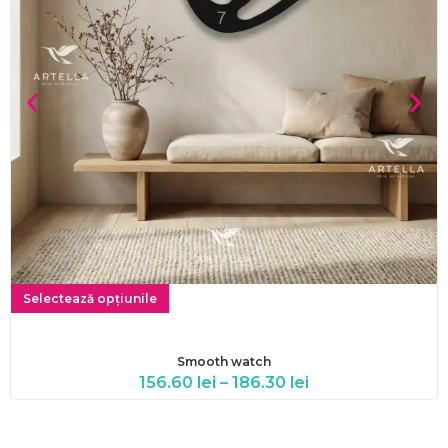
Selectează opțiunile
Smooth watch
156.60
lei
–
186.30
lei