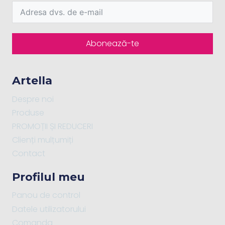
Abonează-te
Artella
Despre noi
Produse
PROMOȚII ȘI REDUCERI
Clienți mulțumiți
Contact
Profilul meu
Panou de control
Datele utilizatorului
Comanda