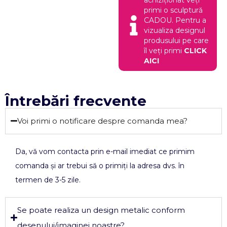
primi o sculptură
CADOU. Pentru a
vizualiza designul
produsului pe care
îl veți primi
CLICK
AICI
Întrebări frecvente
Voi primi o notificare despre comanda mea?
Da, vă vom contacta prin e-mail imediat ce primim
comanda și ar trebui să o primiți la adresa dvs. în
termen de 3-5 zile.
Se poate realiza un design metalic conform
desenului/imaginei noastre?