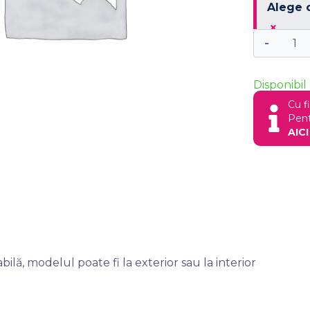
Alege 
×
Disponibil 
Cu f
Pent
AICI
lă, modelul poate fi la exterior sau la interior