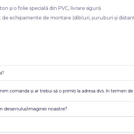
n și o folie specială din PVC, livrare sigură
 de echipamente de montare (dibluri, șuruburi și distanț
a?
im comanda și ar trebui să o primiți la adresa dvs. în termen de 3
m desenului/imaginei noastre?