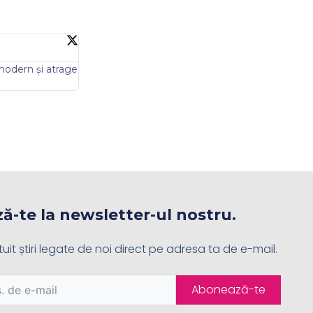
rescu
tablou și reacția a fost extraordinară. Design rafinat și formă un
 premium.
-te la newsletter-ul nostru.
uit știri legate de noi direct pe adresa ta de e-mail.
Abonează-te