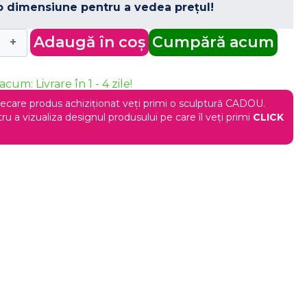
o dimensiune pentru a vedea prețul!
Adaugă în coș
Cumpără acum
acum: Livrare în 1 - 4 zile!
iecare produs achiziționat veți primi o sculptură CADOU.
ru a vizualiza designul produsului pe care îl veți primi
CLICK