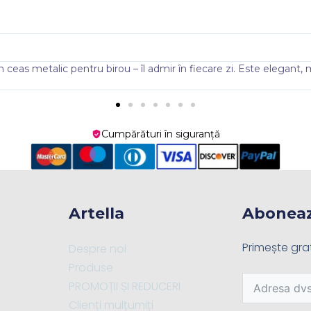
Alexandru Dumit
@Alex
în fiecare zi. Este elegant, modern și atrage
Am oferit cadou un 
că este un produs
Cumpărături în siguranță
Artella
Abonează
Primește grat
Despre noi
Produse
PROMOȚII ȘI REDUCERI
Clienți mulțumiți