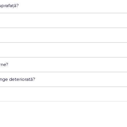
uprafață?
rne?
nge deteriorată?