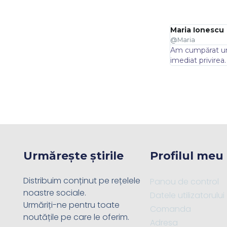
Maria Ionescu
@Maria
gerea
Am cumpărat un ceas metalic pentru birou – îl admir 
imediat privirea.
Urmărește știrile
Profilul meu
Distribuim conținut pe rețelele
Panou de control
noastre sociale.
Datele utilizatorului
Urmăriți-ne pentru toate
Comanda
noutățile pe care le oferim.
Adresa