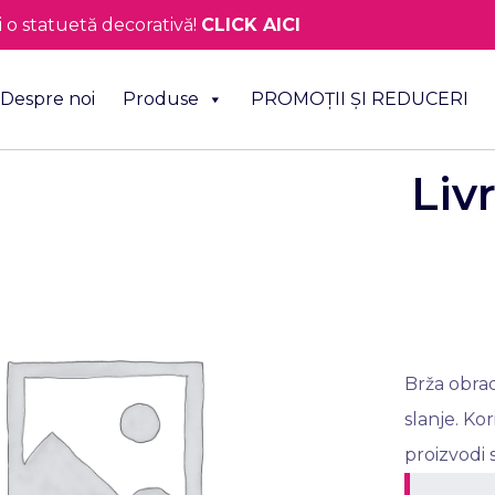
o statuetă decorativă!
CLICK AICI
Despre noi
Produse
PROMOȚII ȘI REDUCERI
Liv
Brža obra
slanje. Ko
proizvodi s