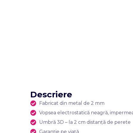
Descriere
Fabricat din metal de 2 mm
Vopsea electrostatică neagră, impermeabi
Umbră 3D – la 2 cm distanță de perete
Garanție pe viață