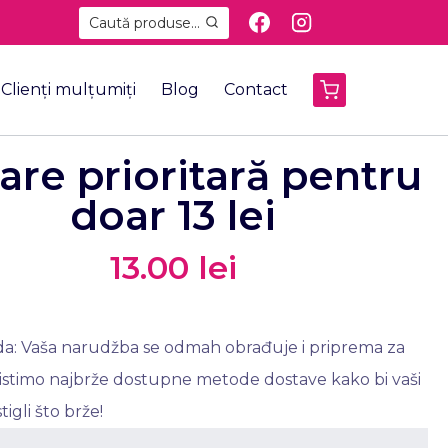
Caută produse...
Clienți mulțumiți
Blog
Contact
rare prioritară pentru
doar 13 lei
13.00
lei
da: Vaša narudžba se odmah obrađuje i priprema za
ristimo najbrže dostupne metode dostave kako bi vaši
tigli što brže!