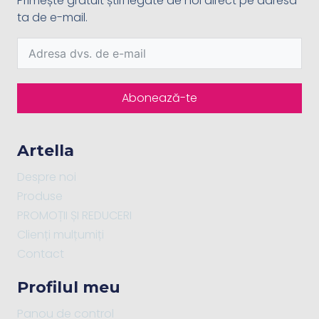
Primește gratuit știri legate de noi direct pe adresa
ta de e-mail.
Abonează-te
Artella
Despre noi
Produse
PROMOȚII ȘI REDUCERI
Clienți mulțumiți
Contact
Profilul meu
Panou de control