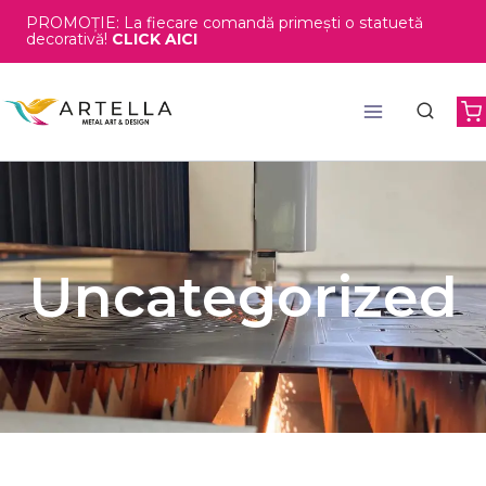
PROMOȚIE: La fiecare comandă primești o statuetă
decorativă!
CLICK AICI
Uncategorized