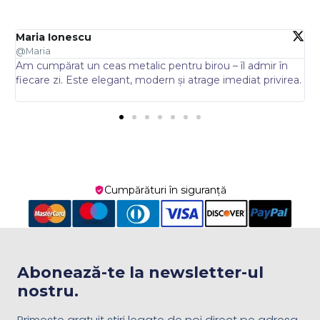
Maria Ionescu
A
@Maria
@
Am cumpărat un ceas metalic pentru birou – îl admir în
A
fiecare zi. Este elegant, modern și atrage imediat privirea.
D
p
Cumpărături în siguranță
Abonează-te la newsletter-ul
nostru.